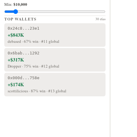
$10,000
Mín:
⚠️
No
TOP WALLETS
30 días
se
pudo
0x24c8...23e1
+$843K
conectar
debased · 67% win · #11 global
con
Polymark
0x6bab...1292
AbortSig
+$317K
is
Dropper · 75% win · #12 global
not
0x000d...758e
a
+$174K
function
scottilicious · 87% win · #13 global
Puedes
usar
los
datos
de