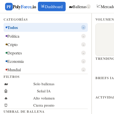
PolyForce.io — Real-Time Pol
📊
📈
Poly
Force
.io
PF
Dashboard
🐋
Ballenas
Mercad
–
CATEGORÍAS
VOLUMEN
VOL.
MERCAD
ALERT
SEÑA
LIQU
24H
ACTIVOS
BALLE
IA
TOT
Todos
–
–
–
–
–
–
Política
–
↑
en
⚡
análisis
interés
últimas
tiempo
activo
abiert
Cripto
últimas
–
24h
real
24h
Deportes
–
TRENDIN
Economía
Feed
–
en
Mundial
–
vivo
FILTROS
BRIEFS IA
🔥 Volumen
🐋
Solo ballenas
⚖️
Equilibrado
🤖
Señal IA
ACTIVIDA
⏰ Cierra
🔥
Alto volumen
pronto
⏰
Cierra pronto
✨ Nuevos
UMBRAL DE BALLENA